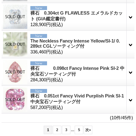
裸石 0.304ct G FLAWLESS エメラルドカッ
ト (GIA鑑定書付)
128,900円
(税込)
The Neckless Fancy Intense Yellow/SI-1/ 0.
289ct CGLソーティング付
336,460円
(税込)
裸石 0.098ct Fancy Intense Pink SI-2 中
央宝石ソーティング付
284,300円
(税込)
裸石 0.051ct Fancy Vivid Purplish Pink SI-1
中央宝石ソーティング付
587,200円
(税込)
(10件/45件)
...
1
2
3
5
次
»