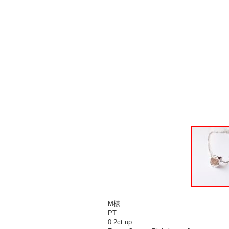
M様
PT
0.2ct up